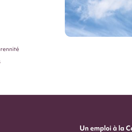
rennité
s
Un emploi à la C