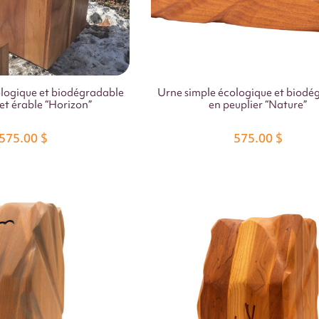
logique et biodégradable
Urne simple écologique et biodé
et érable “Horizon”
en peuplier “Nature”
575.00
$
575.00
$