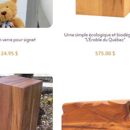
Urne simple écologique et biodé
 verre pour signet
“L’Érable du Québec”
24.95
$
575.00
$