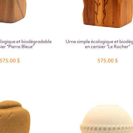
logique et biodégradable
Urne simple écologique et biodé
sier “Pierre Bleue”
en cerisier “Le Rocher”
575.00
$
575.00
$