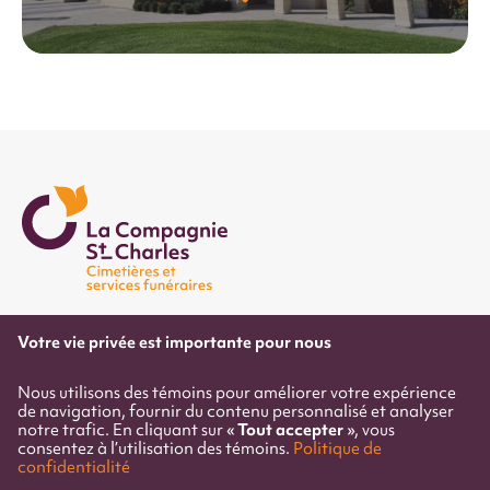
Votre vie privée est importante pour nous
418 688-0566
Sans frais:
1 877 431-1261
Courriel
informations@compagniestcharles.ca
Nous utilisons des témoins pour améliorer votre expérience
de navigation, fournir du contenu personnalisé et analyser
Tout accepter
notre trafic. En cliquant sur «
», vous
consentez à l’utilisation des témoins.
Politique de
confidentialité