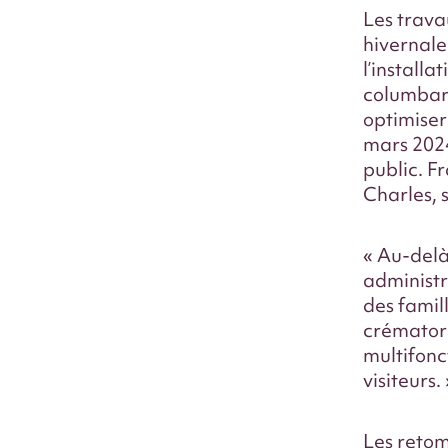
Les trava
hivernale
l’installa
columbar
optimiser
mars 2024
public.
Fr
Charles, 
« Au-delà
administr
des famil
crémator
multifonc
visiteurs. 
Les retom