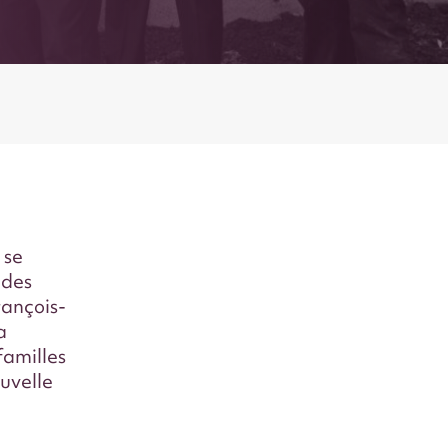
 se
 des
ançois-
a
familles
uvelle