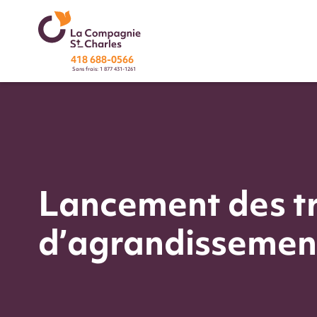
418 688-0566
Sans frais: 1 877 431-1261
Lancement des t
d’agrandissemen