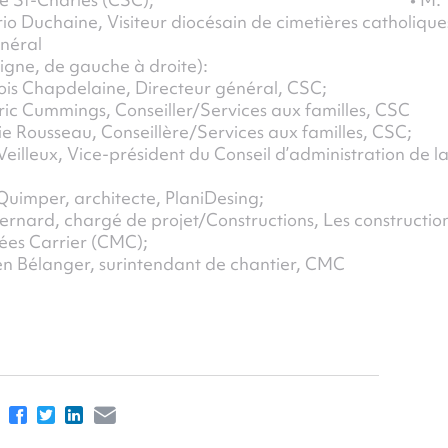
gnie St-Charles (CSC); • M.
io Duchaine, Visiteur diocésain de cimetières catholique
néral
igne, de gauche à droite):
ois Chapdelaine, Directeur général, CSC;
ric Cummings, Conseiller/Services aux familles, CSC
ie Rousseau, Conseillère/Services aux familles, CSC;
 Veilleux, Vice-président du Conseil d’administration de l
 Quimper, architecte, PlaniDesing;
Bernard, chargé de projet/Constructions, Les constructio
ées Carrier (CMC);
n Bélanger, surintendant de chantier, CMC