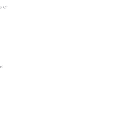
s et
a
ns