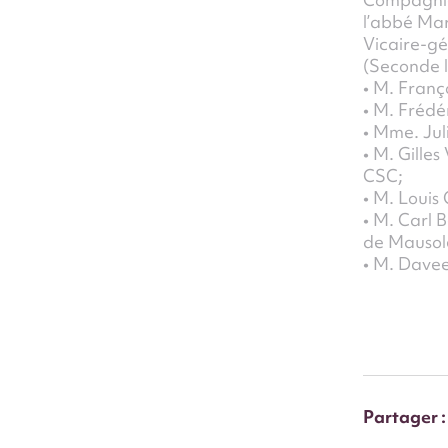
Compa
l’abbé Mar
Vicaire-gé
(Seconde l
• M. Franç
• M. Frédé
• Mme. Jul
• M. Gilles
CSC;
• M. Louis
• M. Carl 
de Mausol
• M. Davee
Partager :