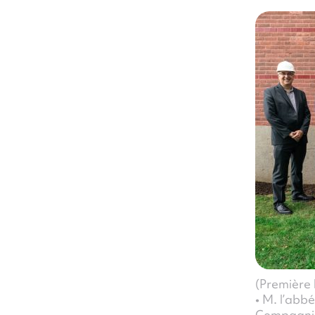
(Première 
• M. l’abb