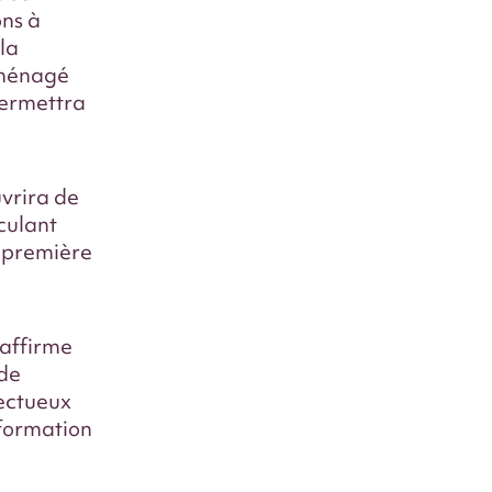
ons à
 la
éaménagé
permettra
uvrira de
iculant
a première
éaffirme
de
pectueux
formation