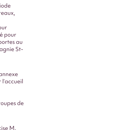
riode
ureaux,
our
né pour
portes au
agnie St-
 annexe
 l’accueil
groupes de
ise M.