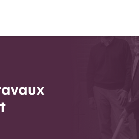
ravaux
t