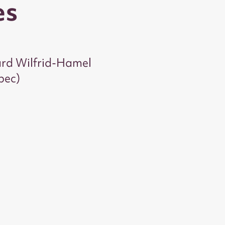
es
ard Wilfrid-Hamel
bec)