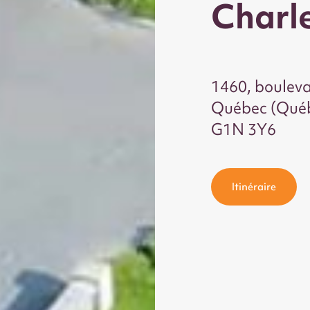
Charl
1460, boulev
Québec (Qué
G1N 3Y6
Itinéraire